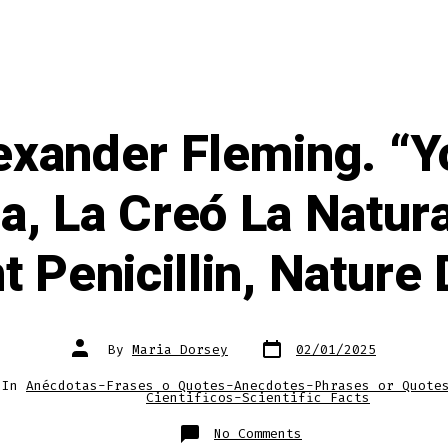
exander Fleming. “Y
na, La Creó La Natura
t Penicillin, Nature 
Post
Post
By
Maria Dorsey
02/01/2025
date
author
ries
In
Anécdotas-Frases o Quotes-Anecdotes-Phrases or Quote
Cientificos-Scientific Facts
on
No Comments
Frase