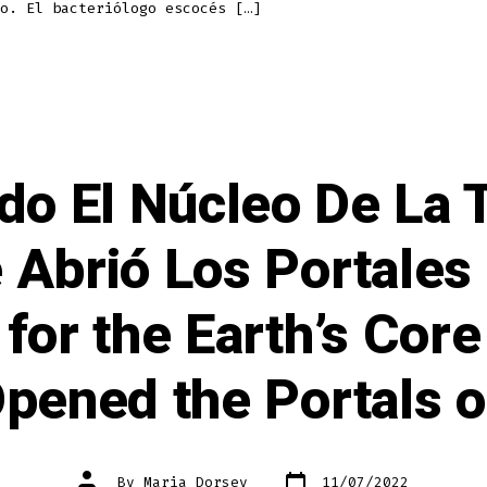
o. El bacteriólogo escocés […]
o El Núcleo De La T
Abrió Los Portales 
for the Earth’s Cor
pened the Portals o
Post
Post
By
Maria Dorsey
11/07/2022
date