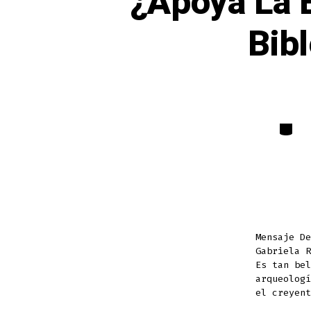
¿Apoya La B
Bib
Catego
Mensaje D
Gabriela R
Es tan bel
arqueologí
el creyent