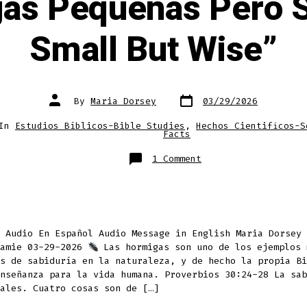
as Pequeñas Pero 
Small But Wise”
Post
Post
By
Maria Dorsey
03/29/2026
date
author
ries
In
Estudios Bíblicos-Bible Studies
,
Hechos Cientificos-S
Facts
on
1 Comment
“Las
Hormigas
Pequeñas
Pero
Sabias”“Ants
Small
But
Wise”
e Audio En Español Audio Message in English Maria Dorsey
Ramie 03-29-2026
Las hormigas son uno de los ejemplos 
s de sabiduría en la naturaleza, y de hecho la propia Bi
nseñanza para la vida humana. Proverbios 30:24-28 La sab
ales. Cuatro cosas son de […]