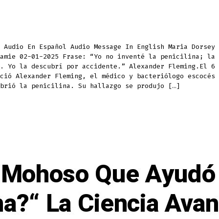
De
Alexander
Fleming.
“Yo
No
Inventé
La
Penicilina,
e Audio En Español Audio Message In English Maria Dorsey
La
amie 02-01-2025 Frase: “Yo no inventé la penicilina; la 
Creó
La
. Yo la descubrí por accidente.” Alexander Fleming.El 6 
Naturaleza”
“I
ció Alexander Fleming, el médico y bacteriólogo escocés 
Did
brió la penicilina. Su hallazgo se produjo […]
Not
Invent
Penicillin,
Nature
Did
That.”
n Mohoso Que Ayudó 
na?“ La Ciencia Ava