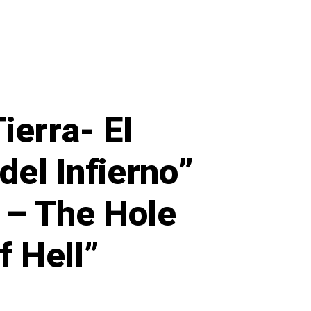
Did
Moldy
Bread
Helped
Discover
Penicillin?
“Knowledge
Shall
Increase”
Series
1
ierra- El
del Infierno”
e – The Hole
f Hell”