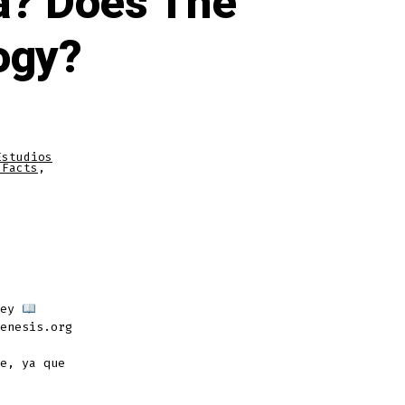
ía? Does The
ogy?
Estudios
 Facts
,
sey
enesis.org
e, ya que