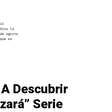
hizo la
de agosto
que en
A Descubrir
nzará” Serie