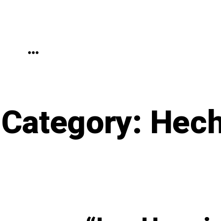
Skip
to
content
MENU
Category:
Hech