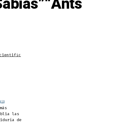
Sabias”“Ants
cientific
más
blia las
iduría de