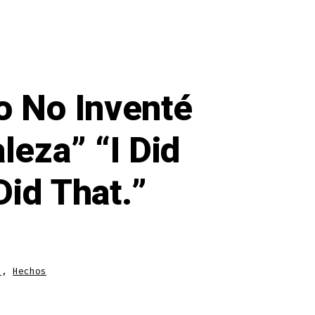
o No Inventé
leza” “I Did
Did That.”
s
,
Hechos