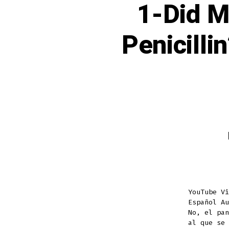
1-Did M
Penicilli
YouTube Vi
Español A
No, el pan
al que se 