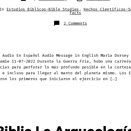
author
ries
In
Estudios Bíblicos-Bible Studies
,
Hechos Cientificos-S
Facts
on
2 Comments
“Buscando
El
Núcleo
De
La
Tierra-
El
Agujero
Que
n Audio En Español Audio Message in English Maria Dorsey
Abrió
amie 11-07-2022 Durante la Guerra Fría, hubo una carrera
Los
Portales
cias para perforar lo más profundo posible en la corteza
del
Infierno”
 e incluso para llegar al manto del planeta mismo. Los E
“Searching
ron los primeros que iniciaron el ejercicio en […]
for
the
Earth’s
Core
–
The
Hole
That
Opened
the
Portals
of
Hell”