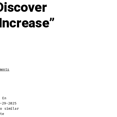
Discover
 Increase”
on
ments
¿Fué
El
Pan
Mohoso
Que
Ayudó
A
Descubrir
La
 En
Penicilina?“
-29-2025
La
Ciencia
o similar
Avanzará”
Serie
te
1-