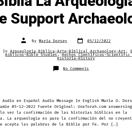
iblia La Arqueolog
le Support Archaeol
Post
Post
By
Maria Dorsey
05/12/2022
date
author
In
Arqueologia Biblica-Arte-Biblical Archaeology-Art
,
ries
Bíblicos-Bible Studies
,
Hechos Cientificos-Scientific
Historia-History
on
No Comments
¿Apoya
La
Biblia
La
Arqueología?
Does
The
Bible
Support
e Audio en Español Audio Message In English Maria O. Dor
Archaeology?
amie 05-12-2022 Fuente Original: UnaTorah.com answersing
lo ver la confirmación de las historias bíblicas en la
a. La arqueología es para la confirmación del no creyent
e acepta las palabras de la Biblia por fe. Por […]