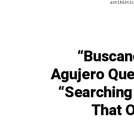
antibiótic
“Buscand
Agujero Que 
“Searching 
That O