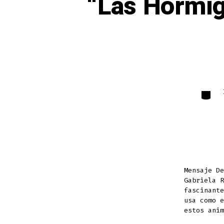
“Las Hormig
Catego
Mensaje D
Gabriela 
fascinante
usa como e
estos anim