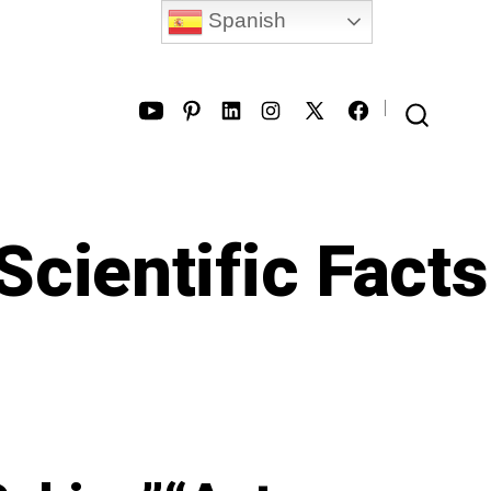
Spanish
Open
Open
Open
Open
Open
Open
SEARCH
TOGGLE
YouTube
Pinterest
LinkedIn
Instagram
Facebook
X
in
in
in
in
in
in
Scientific Facts
a
a
a
a
a
a
new
new
new
new
new
new
tab
tab
tab
tab
tab
tab