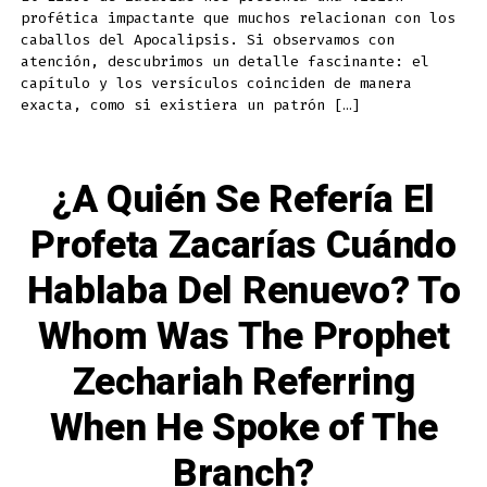
Caballos
profética impactante que muchos relacionan con los
Del
Apocalipsis?
caballos del Apocalipsis. Si observamos con
Which
Book
atención, descubrimos un detalle fascinante: el
In
capítulo y los versículos coinciden de manera
The
Old
exacta, como si existiera un patrón […]
Testament
Speaks
of
The
Horses
of
¿A Quién Se Refería El
Revelations?
Profeta Zacarías Cuándo
Hablaba Del Renuevo? To
Whom Was The Prophet
Zechariah Referring
When He Spoke of The
Branch?