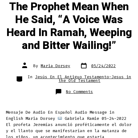
The Prophet Mean When
He Said, “A Voice Was
Heard In Ramah, Weeping
and Bitter Wailing!”
Post
Post
By
Maria Dorsey
05/24/2022
date
author
Categories
In
Jesús En El Antiguo Testamento-Jesus in
the Old Testament
on
No Comments
¿A
Qué
Se
Refería
El
Mensaje De Audio En Español Audio Message in
Profeta
Cuándo
English Maria Dorsey
Gabriela Ramie 05-24-2022
Dijo,
¡Voz
El profeta Jeremías anunció proféticamente el dolor
Fue
y el llanto que se manifestarían en la matanza de
Oída
En
los niños, un acontecimiento que estaría