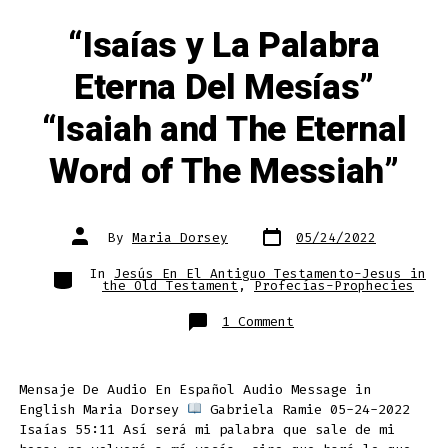
“Isaías y La Palabra
Eterna Del Mesías”
“Isaiah and The Eternal
Word of The Messiah”
Post
Post
By
Maria Dorsey
05/24/2022
date
author
Categories
In
Jesús En El Antiguo Testamento-Jesus in
the Old Testament
,
Profecías-Prophecies
on
1 Comment
“Isaías
y
La
Palabra
Eterna
Mensaje De Audio En Español Audio Message in
Del
Mesías”
English Maria Dorsey
Gabriela Ramie 05-24-2022
“Isaiah
and
Isaías 55:11 Así será mi palabra que sale de mi
The