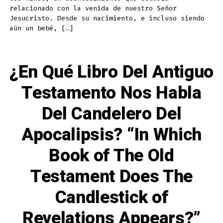
Ramá,
Llanto
relacionado con la venida de nuestro Señor
y
Jesucristo. Desde su nacimiento, e incluso siendo
Lloro
Amargo!
aún un bebé, […]
What
Did
The
Prophet
Mean
When
¿En Qué Libro Del Antiguo
He
Said,
“A
Testamento Nos Habla
Voice
Was
Heard
In
Del Candelero Del
Ramah,
Weeping
and
Apocalipsis? “In Which
Bitter
Wailing!”
Book of The Old
Testament Does The
Candlestick of
Revelations Appears?”