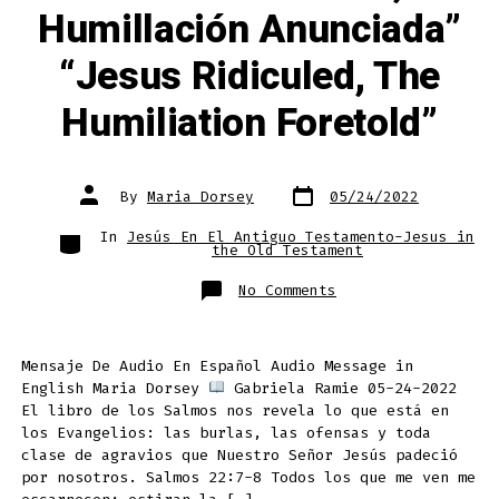
Humillación Anunciada”
“Jesus Ridiculed, The
Humiliation Foretold”
Post
Post
By
Maria Dorsey
05/24/2022
date
author
Categories
In
Jesús En El Antiguo Testamento-Jesus in
the Old Testament
on
No Comments
“Jesús
Ridiculizado,
La
Humillación
Anunciada”
Mensaje De Audio En Español Audio Message in
“Jesus
Ridiculed,
English Maria Dorsey
Gabriela Ramie 05-24-2022
The
Humiliation
El libro de los Salmos nos revela lo que está en
Foretold”
los Evangelios: las burlas, las ofensas y toda
clase de agravios que Nuestro Señor Jesús padeció
por nosotros. Salmos 22:7-8 Todos los que me ven me