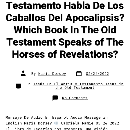
Appears?”
Testamento Habla De Los
Caballos Del Apocalipsis?
Which Book In The Old
Testament Speaks of The
Horses of Revelations?
Post
Post
By
Maria Dorsey
05/24/2022
date
author
Categories
In
Jesús En El Antiguo Testamento-Jesus in
the Old Testament
on
No Comments
¿Qué
Libro
En
El
Antiguo
Mensaje De Audio En Español Audio Message in
Testamento
Habla
English Maria Dorsey
Gabriela Ramie 05-24-2022
De
Los
El Libro de Zacarías nos presenta una visión