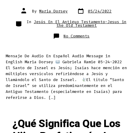
Post
Post
By
Maria Dorsey
05/24/2022
date
author
Categories
In
Jesús En El Antiguo Testamento-Jesus in
the Old Testament
on
No Comments
¿Quién
Es
El
Santo
De
Mensaje De Audio En Español Audio Message in
Israel?
Who
English Maria Dorsey
Gabriela Ramie 05-24-2022
Is
The
El Santo de Israel es Jesús; Isaías hace mención en
Holy
múltiples versículos refiriéndose a Jesús y
One
of
llamándolo el Santo de Israel.
El título “Santo
Israel?
de Israel” se utiliza predominantemente en el
Antiguo Testamento (especialmente en Isaías) para
referirse a Dios. […]
¿Qué Significa Que Los