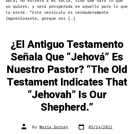
boca; no volverá a mí vacía, sino que hará lo que
Eternal
Word
yo quiero, y será prosperada en aquello para lo que
of
The
la envié. “Este versículo es verdaderamente
Messiah”
impresionante, porque nos […]
¿El Antiguo Testamento
Señala Que “Jehová” Es
Nuestro Pastor? “The Old
Testament Indicates That
“Jehovah” Is Our
Shepherd.”
Post
Post
By
Maria Dorsey
05/24/2022
date
author