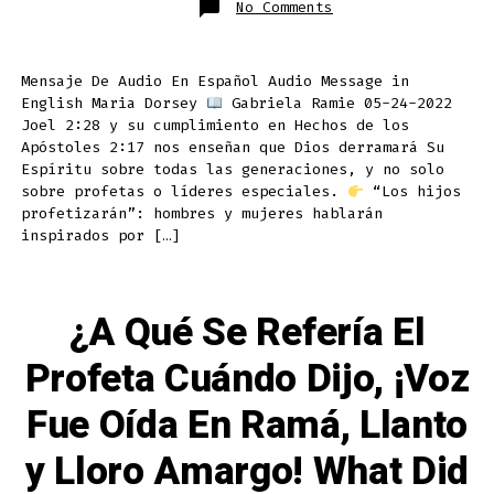
on
No Comments
¿Qué
Significa
Que
Los
Hijos
Mensaje De Audio En Español Audio Message in
Profetizarán,
Los
English Maria Dorsey
Gabriela Ramie 05-24-2022
Jóvenes
Verán
Joel 2:28 y su cumplimiento en Hechos de los
Visiones
Apóstoles 2:17 nos enseñan que Dios derramará Su
y
Los
Espíritu sobre todas las generaciones, y no solo
Ancianos
Soñarán
sobre profetas o líderes especiales.
“Los hijos
Sueños?
profetizarán”: hombres y mujeres hablarán
What
Does
inspirados por […]
It
Mean
That
Children
Will
Prophesy,
¿A Qué Se Refería El
Young
Men
Will
Profeta Cuándo Dijo, ¡Voz
See
Visions
and
Old
Fue Oída En Ramá, Llanto
Men
Will
Have
y Lloro Amargo! What Did
Dreams?