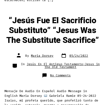
escarnecen; estiran la […]
“Jesús Fue El Sacrificio
Substituto” “Jesus Was
The Substitute Sacrifice”
Post
Post
By
Maria Dorsey
05/24/2022
date
author
Categories
In
Jesús En El Antiguo Testamento-Jesus in
the Old Testament
on
No Comments
“Jesús
Fue
El
Sacrificio
Substituto”
Mensaje De Audio En Español Audio Message in
“Jesus
Was
English Maria Dorsey
Gabriela Ramie 05-24-2022
The
Substitute
Isaías, mi profeta querido, que profetizó tanto de
Sacrifice”