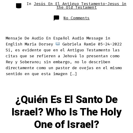
Categories
In
Jesús En El Antiguo Testamento-Jesus in
the Old Testament
on
No Comments
¿El
Antiguo
Testamento
Señala
Que “Jehová”
Mensaje De Audio En Español Audio Message in
Es
Nuestro
English Maria Dorsey
Gabriela Ramie 05-24-2022
Pastor?
“The
Sí, es evidente que en el Antiguo Testamento las
Old
citas que se refieren a Jehová lo presentan como
Testament
Indicates
Rey y Soberano; sin embargo, no lo describen
That
“Jehovah”
directamente como un pastor de ovejas en el mismo
Is
sentido en que esta imagen […]
Our
Shepherd.”
¿Quién Es El Santo De
Israel? Who Is The Holy
One of Israel?