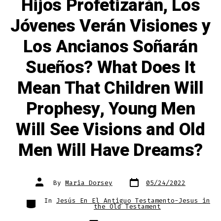
Hijos Profetizarán, Los
Jóvenes Verán Visiones y
Los Ancianos Soñarán
Sueños? What Does It
Mean That Children Will
Prophesy, Young Men
Will See Visions and Old
Men Will Have Dreams?
Post
Post
By
Maria Dorsey
05/24/2022
date
author
Categories
In
Jesús En El Antiguo Testamento-Jesus in
the Old Testament