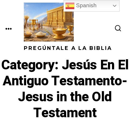
Skip
Spanish
to
content
MENU
SEARCH
TOGGLE
PREGÚNTALE A LA BIBLIA
Category:
Jesús En El
Antiguo Testamento-
Jesus in the Old
Testament