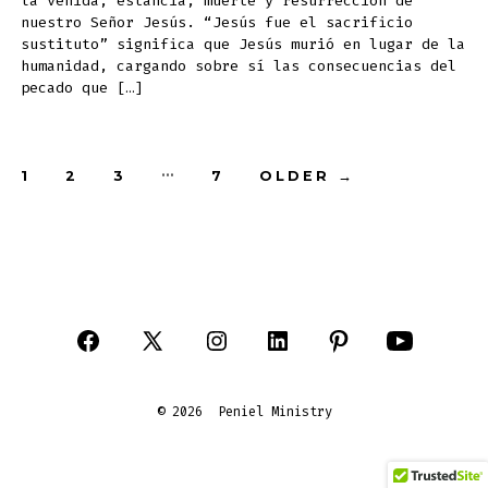
la venida, estancia, muerte y resurrección de
nuestro Señor Jesús. “Jesús fue el sacrificio
sustituto” significa que Jesús murió en lugar de la
humanidad, cargando sobre sí las consecuencias del
pecado que […]
Posts
…
1
2
3
7
OLDER
→
pagination
Open
Open
Open
Open
Open
Open
Facebook
X
Instagram
LinkedIn
Pinterest
YouTube
© 2026
Peniel Ministry
in
in
in
in
in
in
a
a
a
a
a
a
new
new
new
new
new
new