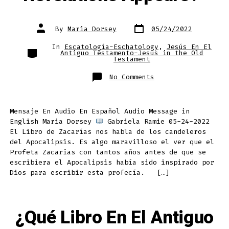
Post
Post
By
Maria Dorsey
05/24/2022
date
author
In
Escatología-Eschatology
,
Jesús En El
Categories
Antiguo Testamento-Jesus in the Old
Testament
on
No Comments
¿En
Qué
Libro
Del
Antiguo
Mensaje En Audio En Español Audio Message in
Testamento
Nos
English Maria Dorsey
Gabriela Ramie 05-24-2022
Habla
Del
El Libro de Zacarías nos habla de los candeleros
Candelero
del Apocalipsis. Es algo maravilloso el ver que el
Del
Apocalipsis?
Profeta Zacarías con tantos años antes de que se
“In
Which
escribiera el Apocalipsis había sido inspirado por
Book
Dios para escribir esta profecía. […]
of
The
Old
Testament
Does
The
¿Qué Libro En El Antiguo
Candlestick
of
Revelations