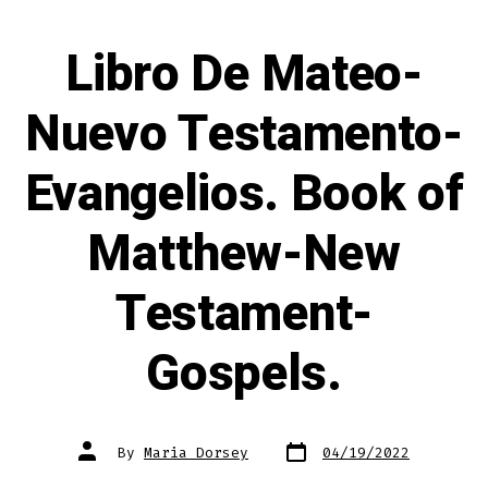
Libro De Mateo-
Nuevo Testamento-
Evangelios. Book of
Matthew-New
Testament-
Gospels.
Post
Post
By
Maria Dorsey
04/19/2022
date
author