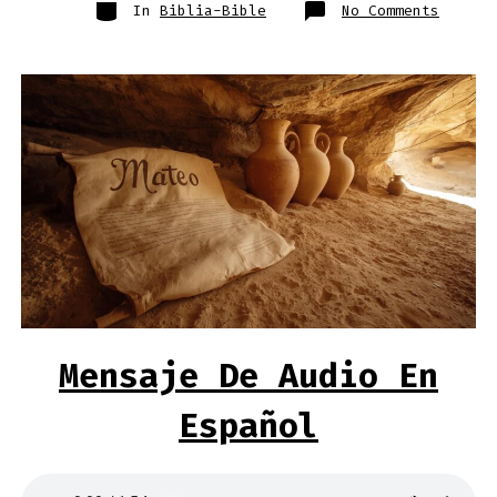
Categories
on
In
Biblia-Bible
No Comments
Libro
De
Mateo-
Nuevo
Testam
Evange
Book
of
Matthe
New
Testam
Gospel
Mensaje De Audio En
Español